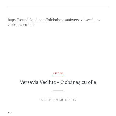
https://soundcloud.com/folclorbotosani/versavia-vecliuc-
ciobanas-cu-oile
AUDIO
Versavia Vecliuc – Ciobănaș cu oile
15 SEPTEMBRIE 2017
…