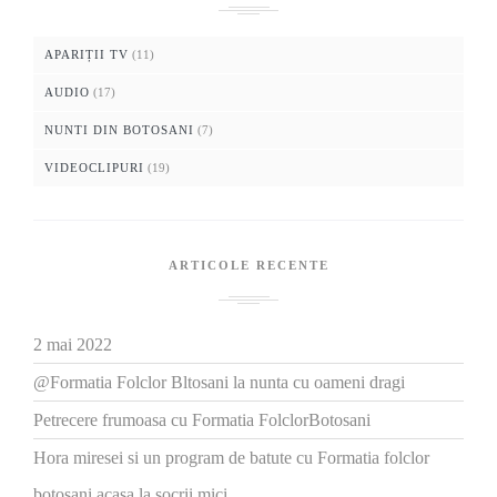
APARIȚII TV
(11)
AUDIO
(17)
NUNTI DIN BOTOSANI
(7)
VIDEOCLIPURI
(19)
ARTICOLE RECENTE
2 mai 2022
@Formatia Folclor Bltosani la nunta cu oameni dragi
Petrecere frumoasa cu Formatia FolclorBotosani
Hora miresei si un program de batute cu Formatia folclor
botosani acasa la socrii mici