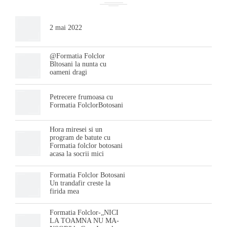
2 mai 2022
@Formatia Folclor
Bltosani la nunta cu
oameni dragi
Petrecere frumoasa cu
Formatia FolclorBotosani
Hora miresei si un
program de batute cu
Formatia folclor botosani
acasa la socrii mici
Formatia Folclor Botosani
Un trandafir creste la
firida mea
Formatia Folclor-„NICI
LA TOAMNA NU MA-