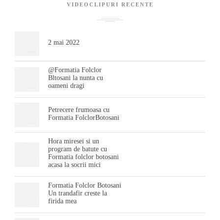
VIDEOCLIPURI RECENTE
2 mai 2022
@Formatia Folclor
Bltosani la nunta cu
oameni dragi
Petrecere frumoasa cu
Formatia FolclorBotosani
Hora miresei si un
program de batute cu
Formatia folclor botosani
acasa la socrii mici
Formatia Folclor Botosani
Un trandafir creste la
firida mea