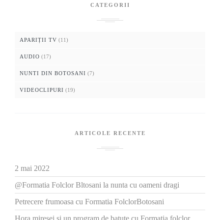
CATEGORII
APARIȚII TV
(11)
AUDIO
(17)
NUNTI DIN BOTOSANI
(7)
VIDEOCLIPURI
(19)
ARTICOLE RECENTE
2 mai 2022
@Formatia Folclor Bltosani la nunta cu oameni dragi
Petrecere frumoasa cu Formatia FolclorBotosani
Hora miresei si un program de batute cu Formatia folclor