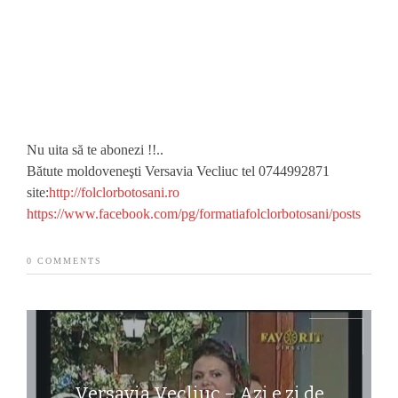
Nu uita să te abonezi !!..
Bătute moldoveneşti Versavia Vecliuc tel 0744992871
site:
http://folclorbotosani.ro
https://www.facebook.com/pg/formatiafolclorbotosani/posts
0 COMMENTS
Versavia Vecliuc – Azi e zi de