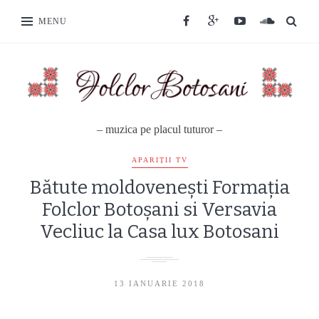
MENU
– muzica pe placul tuturor –
APARIȚII TV
Bătute moldoveneşti Formaţia
Folclor Botoşani si Versavia
Vecliuc la Casa lux Botosani
13 IANUARIE 2018