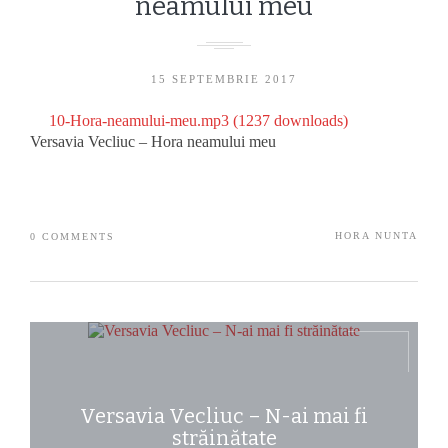
neamului meu
15 SEPTEMBRIE 2017
10-Hora-neamului-meu.mp3 (1237 downloads)
Versavia Vecliuc – Hora neamului meu
HORA NUNTA
0 COMMENTS
SOLISTA NUNTA
SOLISTI EVENIMENT
SPECTACOL ARTISTI
VERSAVIA
Versavia Vecliuc – N-ai mai fi
străinătate