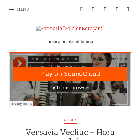
MENU
– muzica pe placul tuturor –
AUDIO
Versavia Vecliuc – Hora