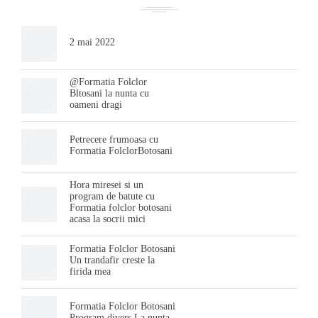
2 mai 2022
@Formatia Folclor
Bltosani la nunta cu
oameni dragi
Petrecere frumoasa cu
Formatia FolclorBotosani
Hora miresei si un
program de batute cu
Formatia folclor botosani
acasa la socrii mici
Formatia Folclor Botosani
Un trandafir creste la
firida mea
Formatia Folclor Botosani
Program divers La nunta