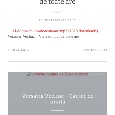
de toate are
15 SEPTEMBRIE 2017
11-Viata-omului-de-toate-are.mp3 (1313 downloads)
Versavia Vecliuc – Viața omului de toate are
FORMATII IASI
0 COMMENTS
FORMATII ROMAN
HORA NUNTA
NUNTA CASA LUX
POPULARA
SOLISTA BOTOSANI
SOLISTI EVENIMENT
SPECTACOL ARTISTI
TUDORA
Versavia Vecliuc – Cântec de
VERSAVIA VECLIUC ARTIST
nuntă
BOTOSANI